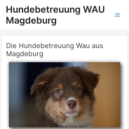
Zum
Main
Hundebetreuung WAU
Inhalt
Men
springen
Magdeburg
Die Hundebetreuung Wau aus
Magdeburg