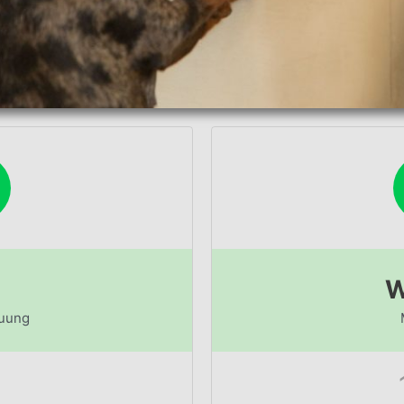
W
uung