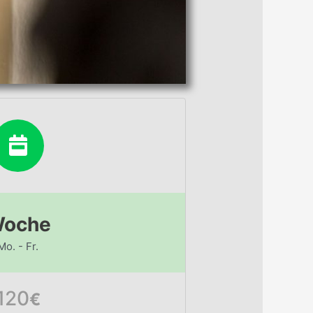
oche
Mo. - Fr.
120
€